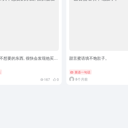
不想要的东西, 很快会发现他买…
甜言蜜语填不饱肚子。
话
英语一句话
8个月前
167
0