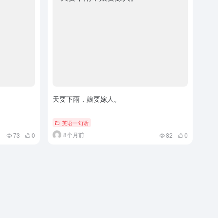
天要下雨，娘要嫁人。
英语一句话
8个月前
73
0
82
0