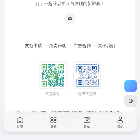
们，一起开启学习与发现的新旅程！
友链申请
免责声明
广告合作
关于我们
优惠雷达
超级优惠券
Copyright © 2026
于总日常
京ICP备18062653号-12
由
OneNav
强力驱动
首页
导航
投稿
我的