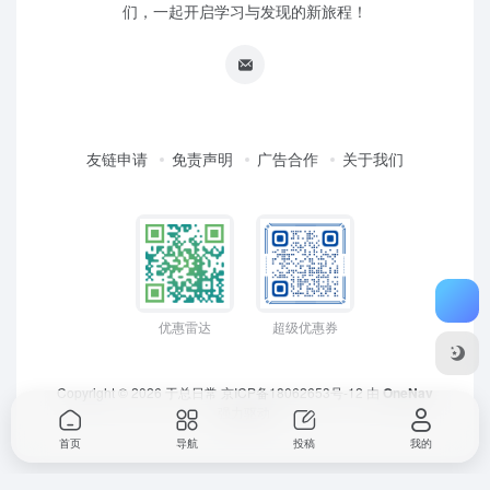
们，一起开启学习与发现的新旅程！
友链申请
免责声明
广告合作
关于我们
优惠雷达
超级优惠券
Copyright © 2026
于总日常
京ICP备18062653号-12
由
OneNav
强力驱动
首页
导航
投稿
我的