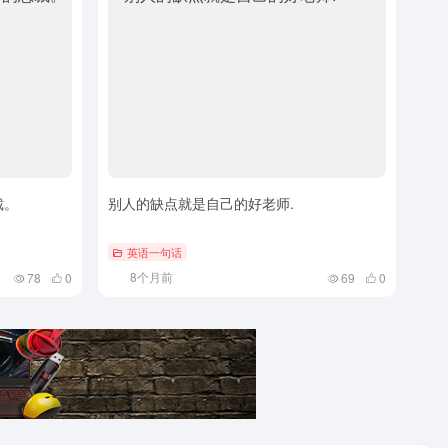
裁。
别人的缺点就是自己的好老师.
英语一句话
8个月前
78
0
69
0