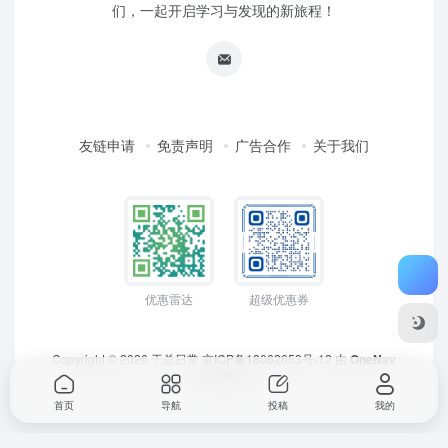
们，一起开启学习与发现的新旅程！
友链申请
免责声明
广告合作
关于我们
优惠雷达
超级优惠券
Copyright © 2026
于总日常
京ICP备18062653号-12
由
OneNav
强力驱动
首页
导航
投稿
我的