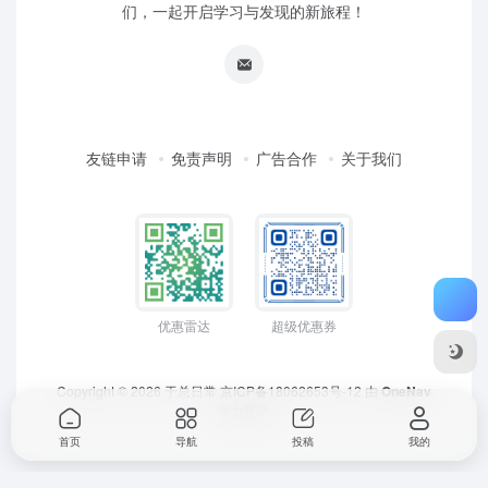
们，一起开启学习与发现的新旅程！
友链申请
免责声明
广告合作
关于我们
优惠雷达
超级优惠券
Copyright © 2026
于总日常
京ICP备18062653号-12
由
OneNav
强力驱动
首页
导航
投稿
我的