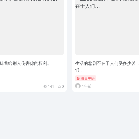
味着给别人伤害你的权利。
生活的悲剧不在于人们受多少苦
们…
每日英语
1年前
141
0