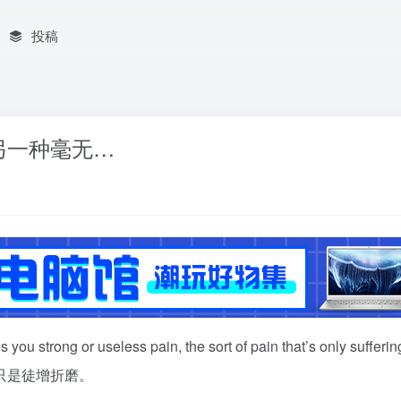
投稿
另一种毫无…
s you strong or useless pain, the sort of pain that’s only sufferin
只是徒增折磨。