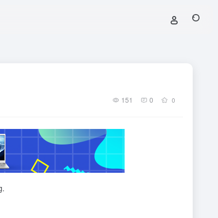
151
0
0
g.