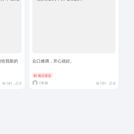
断给我新的
众口难调，开心就好。
每日英语
1年前
141
0
151
0