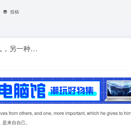
投稿
人，另一种…
es from others, and one, more important, which he gives to him
，是来自自己。