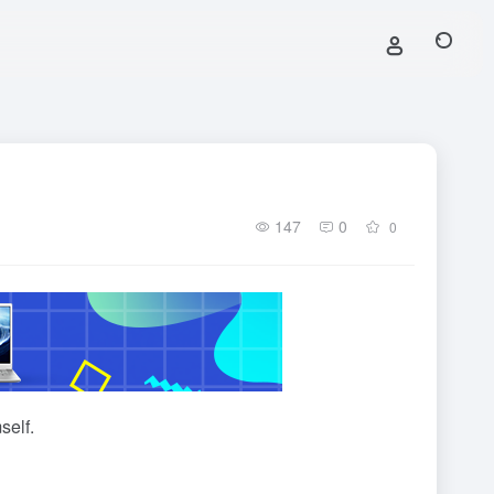
147
0
0
self.