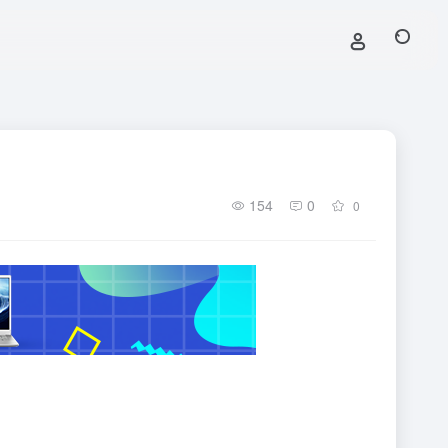
154
0
0