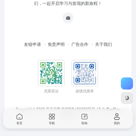
们，一起开启学习与发现的新旅程！
友链申请
免责声明
广告合作
关于我们
优惠雷达
超级优惠券
Copyright © 2026
于总日常
京ICP备18062653号-12
由
OneNav
强力驱动
首页
导航
投稿
我的