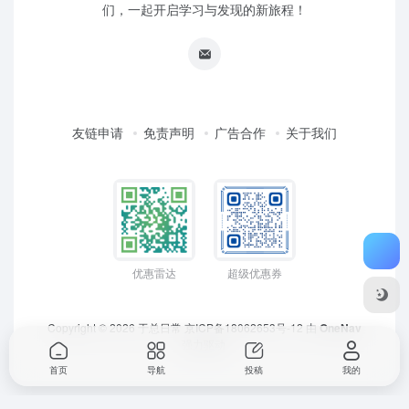
们，一起开启学习与发现的新旅程！
友链申请
免责声明
广告合作
关于我们
优惠雷达
超级优惠券
Copyright © 2026
于总日常
京ICP备18062653号-12
由
OneNav
强力驱动
首页
导航
投稿
我的