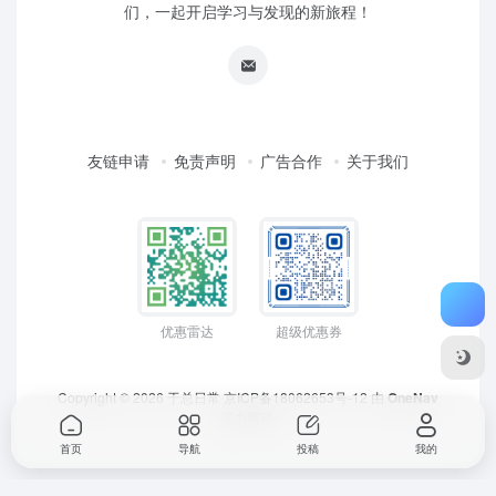
们，一起开启学习与发现的新旅程！
友链申请
免责声明
广告合作
关于我们
优惠雷达
超级优惠券
Copyright © 2026
于总日常
京ICP备18062653号-12
由
OneNav
强力驱动
首页
导航
投稿
我的