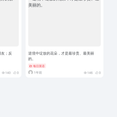
朋友；反
逆境中绽放的花朵，才是最珍贵、最美丽
的。
每日英语
1年前
140
0
146
0