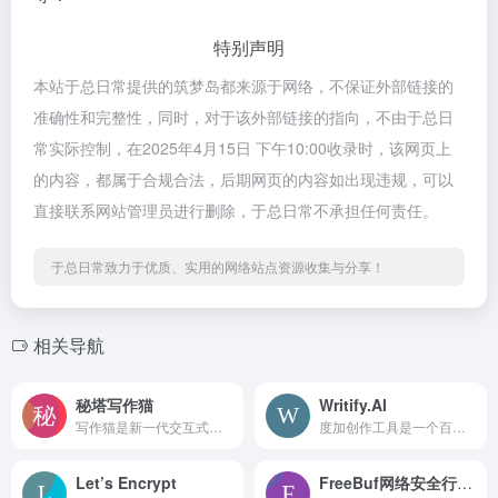
特别声明
本站于总日常提供的筑梦岛都来源于网络，不保证外部链接的
准确性和完整性，同时，对于该外部链接的指向，不由于总日
常实际控制，在2025年4月15日 下午10:00收录时，该网页上
的内容，都属于合规合法，后期网页的内容如出现违规，可以
直接联系网站管理员进行删除，于总日常不承担任何责任。
于总日常致力于优质、实用的网络站点资源收集与分享！
相关导航
秘塔写作猫
Writify.AI
写作猫是新一代交互式中英文写作辅助平台，集智能文本纠错、改写润色、自动续写、智能配图为一体。
度加创作工具是一个百度出品的、人人可用的AIGC创作平台。度加致力于通过AI能力降低内容生成门槛，提升创作效率，一站式聚合百度AIGC能力，引领跨时代的内容生产方式。度加的主要功能包括AI成片（图文成片/文字成片）、AI数字人等。自2022年3月百家号开放内测以来，一年时间共计超过45万+百度创作者使用AIGC技术能力，创作700万篇+作品，百度累计分发量超过200亿+。
Let’s Encrypt
FreeBuf网络安全行业门户