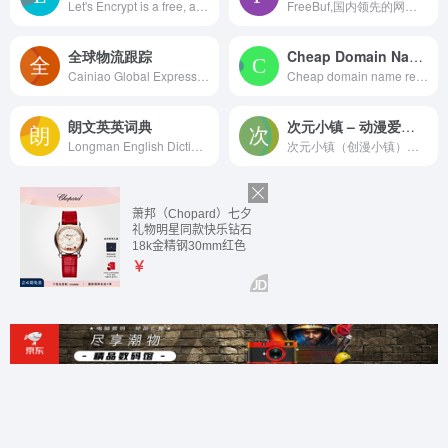
Let's Encrypt is a free, automated, and open Certificate Authority brought to you by the nonprofit Internet Security Research Group (ISRG). Read all about our nonprofit work this year in our 2024 Annual Report.
FreeBuf,国内领先的网络安全行业门户,同时也是爱好者们交流与分享安全技术的社区。
全球物流跟踪
Cheap Domain Names and Website Hosting – Your first .com just $12.99 – SSL Certificates save 15%
Cainiao Global Express Tracking
Cheap domain name registration, website hosting and email. Start with Linux cPanel or Website Builder, then advance to dedicated Wordpress or VPS servers.
朗文英英词典
次元小镇 – 动漫爱好者分享社区ヽ(✿゜▽゜)ノ
Longman English Dictionary - the leading dictionary for learners of English of all levels: definitions, idioms, examples and more.
次元小镇（创漫小镇）是一个动漫爱好者分享社区，动漫资源、资讯、动漫美图壁纸、音乐和cosplay资源小站，阿宅们快到碗里来ヽ(✿゜▽゜)ノ