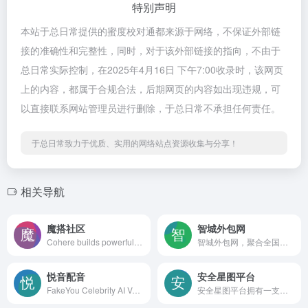
特别声明
本站于总日常提供的蜜度校对通都来源于网络，不保证外部链
接的准确性和完整性，同时，对于该外部链接的指向，不由于
总日常实际控制，在2025年4月16日 下午7:00收录时，该网页
上的内容，都属于合规合法，后期网页的内容如出现违规，可
以直接联系网站管理员进行删除，于总日常不承担任何责任。
于总日常致力于优质、实用的网络站点资源收集与分享！
相关导航
魔搭社区
智城外包网
Cohere builds powerful models and AI solutions enabling enterprises to automate processes, empower employees, and turn fragmented data into actionable insights.
智城外包网，聚合全国软件团队资源，官方认证，1小时响应，零交易佣金，托管安全保障。十年口碑运营，万家靠谱团队。免费比价，免费一站式外包项目管理工具。平台汇集软件咨询专家，软件技术专家，软件开发专家，软件开发公司，软件外包公司，软件外派公司。在线竞标模式，让IT外包项目和短期IT招聘、人力派遣需求可以获得高性价比的候选。海量资源池包括：网站设计、网站开发、手机应用开发、移动应用开发、安卓应用开发、苹果应用开发、微信应用开发、Java技术、C＃技术、Web前端开发、IT人力外包、IT人力外派、IT人力短期招聘、技术合伙人、通用软件开发，SaaS软件实施，软件运维等服务门类。
悦音配音
安全星图平台
FakeYou Celebrity AI Voice and AI Video Generator
安全星图平台拥有一支专注于未知威胁分析挖掘的顶尖团队，基于大数据架构对全网数据、情报进行收集积累，具备10多年恶意代码研究经验的研究团队打造了一套AI智能的威胁情报挖掘生产机制。通过持续提供威胁情报数据与服务，可为用户提升区域安全态势感知能力，检测未知威胁，分析溯源威胁行为，提高主动防御能力等。