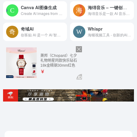
Canva AI图像生成
海绵音乐 – 一键创作你的 AI 音乐
Create AI images from any text prompt with our all-in-one image generator. Choose from multiple generation models and styles. Try now!
海绵音乐是一款 AI 音乐创作产品，输入一句话灵感或者歌词，即可快速生成音乐，最大限度拉近每个人同音乐创作的距离。同时，海绵音乐提供了丰富的自定义功能，让每个人都可以一键创作属于自己的 AI 音乐。在这个过程中，偶遇惊喜，发现更多可能，为你打造耳目一新的音乐创作体验。通过 DeepSeek 大模型智能生成优质歌词，一键导入海绵音乐 AI 即刻生成完整歌曲。支持AI写词/作曲/编曲全流程，提供从文本到旋律、从灵感画面到BGM的智能音乐创作体验，音乐人、视频创作者、广告营销的智能创作首选平台。
奇域AI
Whispr
创客贴 AI 是一个 AI 智能设计平台，包含了多种 AI 设计工具。一方面有 AI 抠图、AI 去水印、AI 图片变清晰等常用的图片处理工具，另一方面 有AI 生成 LOGO，AI 生成海报、AI 生成图片等设计生成功能，帮您降低设计难度，提升设计效率。
海螺视频工具 - 创新的AI视频生成器和提示词工具，可以将您的想法转化为精美的AI视频。只需一段文字，即可借助尖端的AI技术，在短时间内创作出引人入胜的视觉作品。现在就用海螺视频释放您的创造力吧。