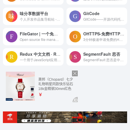
味分享数据平台
GitCode
个人开发作品集导航站 - 探索我创建的各类网站系统与应用
GitCode——开源代码托管平台，独立第三方开源社区，Git/Github/Gitlab
FileGator | 一个免费的、开源的、自托管 免费的多用户PHP文件管理器
OHTTPS-免费HTTPS证书(SSL证书)、自动化更新、部署、监控
Open source file manager with advanced features like multi-file upload with progress bar, zip, unzip, drag'n'drop, amazon s3 support
3分钟极速申请免费的HTTPS证书(SSL证书)，支持申请单域名证书、多域名证书、通配符证书以及IP证书，并提供证书自动化到期提醒、证书自动化更新、证书自动化部署、站点证书自动化监控等服务，证书可自动部署至：宝塔面板、1Panel、群晖NAS、云服务、Docker容器、Nginx、Openresty、Webhook、SSH、API接口等，致力于帮助用户将应用从HTTP升级到HTTPS，构建安全的互联网应用
Redux 中文文档 · Redux
SegmentFault 思否
一个用于JavaScript应用的可预测状态容器，它提供了一个集中式的、单向的方式来管理整个应用中使用的状态
SegmentFault 思否是中国专业的开发者技术社区。我们以技术问答、技术博客、技术课程、技术资讯为核心的产品形态，为开发者提供纯粹、高质的技术交流平台。