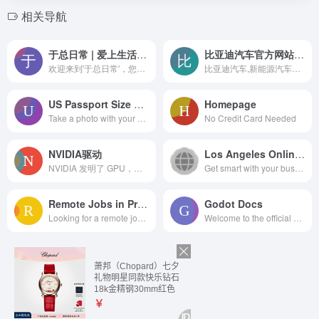
相关导航
于总日常 | 爱上生活每一天于总日常-爱上生活每一天
比亚迪汽车官方网站首页 – 新能源汽车世界冠军
欢迎来到'于总日常'，您的专属信息枢纽！探索我们的多元化平台，获取最新的网址导航、深入的文章分析、实用的App推荐及精选书籍评论。无论是追踪于总的日常动态，还是寻找灵感与知识，这里都有您需要的一切。访问我们的网站，下载配套App，随时随地享受便捷的信息服务。加入我们，一起开启学习与发现的新旅程！
比亚迪汽车,新能源汽车世界冠军！比亚迪汽车官方网站,提供最权威比亚迪全系车型介绍及购买服务。包括比亚迪夏、比亚迪汉、比亚迪宋、 比亚迪唐、比亚迪秦、比亚迪元、比亚迪海豹、比亚迪海狮、比亚迪海豚、比亚迪海鸥、比亚迪驱逐舰05、比亚迪护卫舰07、Dm-i超级混动、EV纯电、智驾版、荣耀版、PLUS系列、Dm-p系列等,以及陆续推出的一系列新车。提供官方报价、经销商查询、试驾预约、在线购车、精诚服务等服务
US Passport Size Photo Maker – Online Editor & App – PhotoAiDPhotoAid – Passport Photo MakerPhotoAid – Passport Photo Maker
Homepage
Take a photo with your mobile phone, upload it, and after a few seconds, you will receive a professional biometric picture for your passport, ID card, or visa.
No Credit Card Needed
NVIDIA驱动
Los Angeles Online Marketing, SEM, Growth, and Website Design Agency – SEO Services Near Me – ST8
NVIDIA 发明了 GPU，并推动了 AI、HPC、游戏、创意设计、自动驾驶汽车和机器人开发领域的进步。
Get smart with your business a...
Remote Jobs in Programming
Godot Docs
Looking for a remote job? Remote OK® is the #1 Remote Job Board and has 1,093,851+ remote jobs as a Developer, Designer, Copywriter, Customer Support Rep, Sales Professional, Project Manager and more! Find a career where you can work remotely from anywhere.
Welcome to the official documentation of Godot Engine, the free and open source community-driven 2D and 3D game engine! If you are new to this documentation, we recommend that you read the introduc...