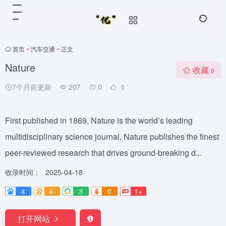
首页
•
汽车交通
•
正文
Nature
收藏
0
7个月前更新
207
0
0
First published in 1869, Nature is the world’s leading
multidisciplinary science journal. Nature publishes the finest
peer-reviewed research that drives ground-breaking d...
收录时间：
2025-04-18
4
4-
3
0
1+
打开网站