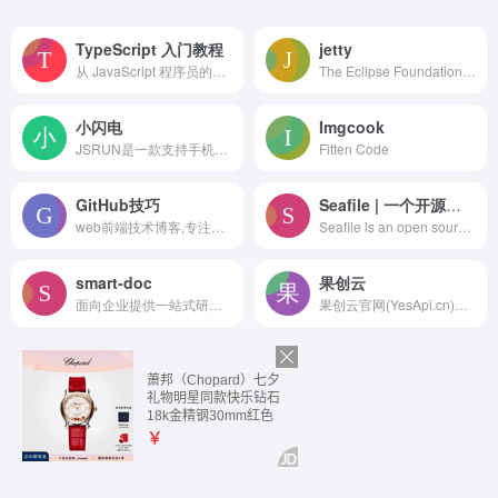
TypeScript 入门教程
jetty
从 JavaScript 程序员的角度总结思考，循序渐进的理解 TypeScript
The Eclipse Foundation empowers our global community with a mature, scalable, and business-friendly environment that drives open source collaboration and …
小闪电
Imgcook
JSRUN是一款支持手机编程的在线编辑器, 支持40多种语言的在线运行工具,js/C语言/java/python/nodejs/c++/c#/vb/F#,js代码在线测试调试运行,支持vue.js的在线运行编辑器 、ipad编程js编辑器\ js在线运行工具, 支持ES6开发，JSRUN拥有功能强大的在线运行编辑器、JS在线运行编辑器、CSS在线运行编辑器，永久免费保存开源js源码
Fitten Code
GitHub技巧
Seafile | 一个开源云存储系统
web前端技术博客,专注web前端学习与总结。JavaScript,js,ES6,TypeScript,vue,React,python,css3,html5,Node,git,github等技术文章。
Seafile is an open source, self-hosted file sync and share solution with high performance and reliability. Sync, access, and collaborate on files on your own server or private cloud.
smart-doc
果创云
面向企业提供一站式研发管理解决方案，包括代码管理、项目管理、文档协作、测试管理、CICD、效能度量等多个模块，支持SaaS、私有化等多种部署方式，帮助企业有序规划和管理研发过程，提升研发效率和质量。
果创云官网(YesApi.cn)，可视化接口开发，免费又好用的API零代码/低代码开发平台。独立开发者首选的数据库API平台，立即拥有属于你的数据库API接口，瞬间帮你搞定千万条数据存储、百万级别接口请求，响应时间最快0.0x秒。累计提供1000+款免费API！包含数据API、云存储、开放平台等一站式Serverless云服务。