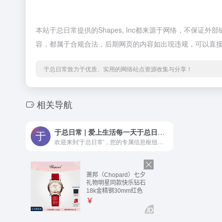
本站于总日常提供的Shapes, Inc都来源于网络，不保证
容，都属于合规合法，后期网页的内容如出现违规，可以直
于总日常致力于优质、实用的网络站点资源收集与分享！
相关导航
于总日常 | 爱上生活每一天于总日常-爱上生活每一天
欢迎来到'于总日常'，您的专属信息枢纽！探索我们的多元化平台，获取最新的网址导航、深入的文章分析、实用的App推荐及精选书籍评论。无论是追踪于总的日常动态，还是寻找灵感与知识，这里都有您需要的一切。访问我们的网站，下载配套App，随时随地享受便捷的信息服务。加入我们，一起开启学习与发现的新旅程！