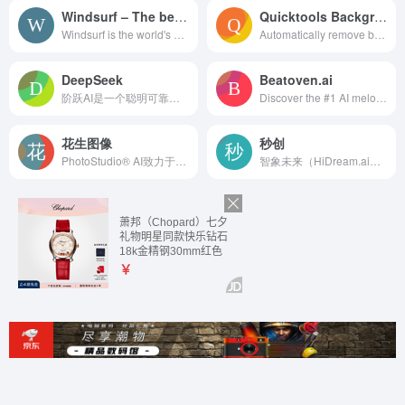
Windsurf – The best AI for CodingReply LogoReply LogoReply LogoDiscord
Quicktools Background Remover
Windsurf is the world's most advanced AI coding assistant for developers and enterprises. Windsurf Editor — the first AI-native IDE that keeps developers in flow.
Automatically remove background and replace it with a transparent, solid color or background image with just a few clicks!
DeepSeek
Beatoven.ai
阶跃AI是一个聪明可靠的个人效率助手，可以帮你获取知识、查询信息、学习语言、创意写作、编写代码，在工作、学习、生活等各种场景下帮你解决问题。阶跃AI，带你发现和理解世界~
Discover the #1 AI melody generator, powered by Grammy Nominated and Multi-platinum producers. Create unique melodies and chords in MIDI or Audio.
花生图像
秒创
PhotoStudio® AI致力于极低成本、极高效率满足商业拍摄需求。写实高颜值AI模特，海量AI商业场景，专业电商行业AI作图工具，无需下载，简单3步生成超高颜值的AI摄影大片，助力电商商家降本增效！
智象未来（HiDream.ai）倾力打造的基于国际领先且自主可控生成式人工智能（AIGC）多模态大模型的全中文易上手AIGC创作平台和社区，主要包括文生图、图生图、文生视频、图生视频、图片智能重绘、智能拓图、智能排版、视频智能编辑、设计师展示交流社区、AI创意创作大赛、AIGC课程及攻略等栏目，帮助您零基础轻松掌握AIGC一站式能力，唤醒创造力、生命感和价值感，解放生产力，全面提升全流程工作效率。