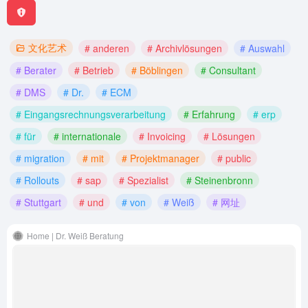
文化艺术
# anderen
# Archivlösungen
# Auswahl
# Berater
# Betrieb
# Böblingen
# Consultant
# DMS
# Dr.
# ECM
# Eingangsrechnungsverarbeitung
# Erfahrung
# erp
# für
# internationale
# Invoicing
# Lösungen
# migration
# mit
# Projektmanager
# public
# Rollouts
# sap
# Spezialist
# Steinenbronn
# Stuttgart
# und
# von
# Weiß
# 网址
Home | Dr. Weiß Beratung