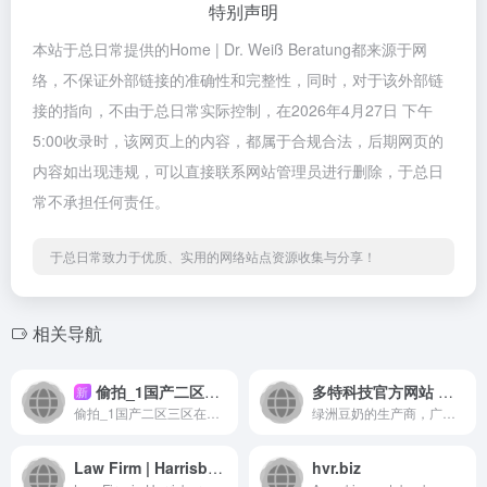
特别声明
本站于总日常提供的Home | Dr. Weiß Beratung都来源于网
络，不保证外部链接的准确性和完整性，同时，对于该外部链
接的指向，不由于总日常实际控制，在2026年4月27日 下午
5:00收录时，该网页上的内容，都属于合规合法，后期网页的
内容如出现违规，可以直接联系网站管理员进行删除，于总日
常不承担任何责任。
于总日常致力于优质、实用的网络站点资源收集与分享！
相关导航
偷拍_1国产二区三区在线,亚洲一二三四区视频,人类性交过程动漫,sp趴床脱裙子内裤打屁股小说,《性船》2未删减电影
多特科技官方网站 广西饮料厂 广西食品厂 广西酸嘢多特科技 绿洲豆奶的生产商 绿洲饮料 – 绿洲豆奶官方网站
新
偷拍_1国产二区三区在线,亚洲一二三四区视频,人类性交过程动...
绿洲豆奶的生产商，广西豆奶、柳州豆奶、广西著名的饮料生产企业
Law Firm | Harrisburg | Lancaster | Pittsburgh | Radnor | Scranton | State College | Frederick, MD | Towson, MD | Columbus, OH | Washington
hvr.biz