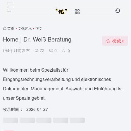
首页
•
文化艺术
•
正文
Home | Dr. Weiß Beratung
收藏
0
4个月前发布
72
0
0
Willkommen beim Spezialist für
Eingangsrechnungsverarbeitung und elektronisches
Dokumenten Mananagement. Auswahl und Einführung ist
unser Spezialgebiet.
收录时间：
2026-04-27