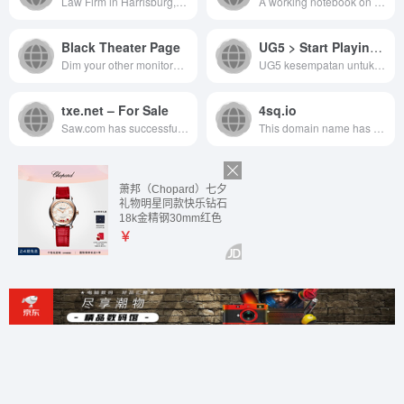
Law Firm in Harrisburg, Devon...
A working notebook on self-hos...
Black Theater Page
UG5 > Start Playing Games Here and Win Amazing Prizes Quickly
Dim your other monitors with t...
UG5 kesempatan untuk mulai ber...
txe.net – For Sale
4sq.io
Saw.com has successfully helpe...
This domain name has been regi...