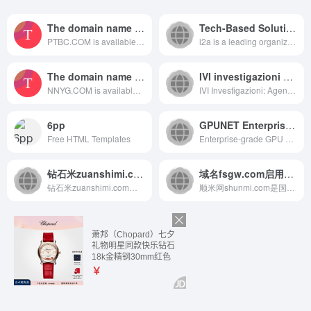
The domain name PTBC.COM.
Tech-Based Solutions for Travel, Wellness, E-Commerce, & Fintech | I2a Technologies
PTBC.COM is available for sale.
i2a is a leading organization ...
The domain name NNYG.COM.
IVI investigazioni – Agenzia Investigativa leader in Italia
NNYG.COM is available for sale.
IVI Investigazioni: Agenzia In...
6pp
GPUNET Enterprise — GPU Compute for Business
Free HTML Templates
Enterprise-grade GPU compute s...
钻石米zuanshimi.com|域名出售|主要为客户提供域名购买，域名中介担保等服务。
域名fsgw.com启用了顺米网shunmi.com的DNS服务!!!
钻石米zuanshimi.com有大量的高端三数，极品四数...
顺米网shunmi.com是国内专业的域名交易买卖网,全力用...