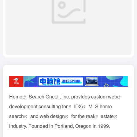
Home
Search
One
, Inc. provides custom
web
development consulting
for
IDX
MLS home
search
and web
design
for the
real
estate
industry. Founded in Portland, Oregon in 1999.