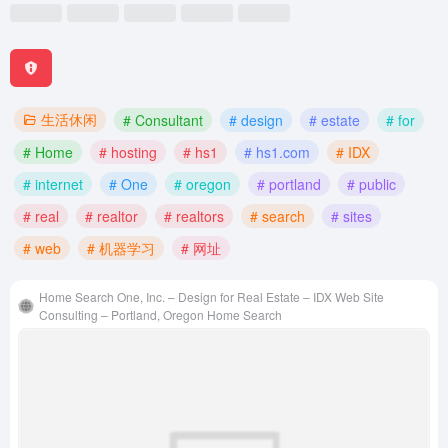
生活休闲
# Consultant
# design
# estate
# for
# Home
# hosting
# hs1
# hs1.com
# IDX
# internet
# One
# oregon
# portland
# public
# real
# realtor
# realtors
# search
# sites
# web
# 机器学习
# 网址
Home Search One, Inc. – Design for Real Estate – IDX Web Site
Consulting – Portland, Oregon Home Search