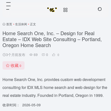
首页
•
生活休闲
•
正文
Home Search One, Inc. – Design for Real
Estate – IDX Web Site Consulting – Portland,
Oregon Home Search
3个月前发布
69
0
0
收藏
0
Home Search One, Inc. provides custom web development
consulting for IDX MLS home search and web design for the
real estate industry. Founded in Portland, Oregon in 1999.
收录时间：
2026-05-09