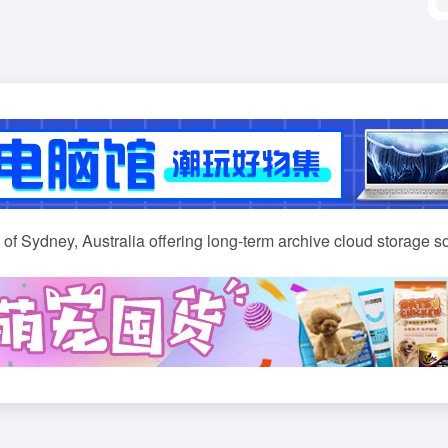
of Sydney, Australia offering long-term archive cloud storage so