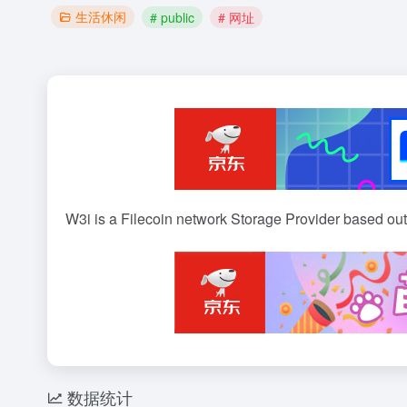
生活休闲
# public
# 网址
W3i is a Filecoin network Storage Provider based out 
数据统计