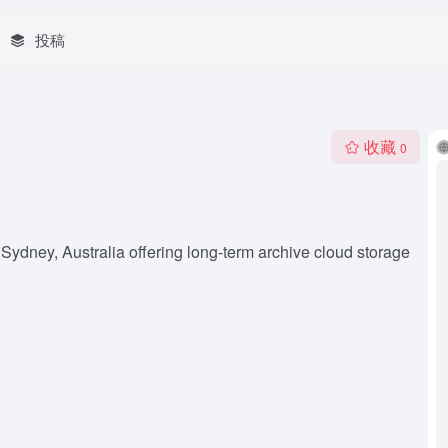
投稿
收藏
0
Sydney, Australia offering long-term archive cloud storage