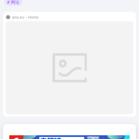
# 网址
alxz.eu – Home