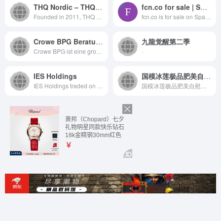
THQ Nordic – THQ Nordic – Official Website
fcn.co for sale | Spaceship.com
Founded in 2011, THQ Nordic is...
fcn.co is for sale on Spaceship. Secure checkout and quick transfer. See all purchase options. No hidden fees.
Crowe BPG Beratungs- und Prüfungsgesellschaft mbH
九龍觉醒第二季
Crowe BPG ist eine große unabh...
·
IES Holdings
国模冰莲极品肥美自慰人体写真,淫淫网AV,久久图片++亚洲色,欲望酒店在线,操白娜小逼
IES Holdings traded on the Tel...
国模冰莲极品肥美自慰人体写真,淫淫网AV,久久图片++亚洲色...