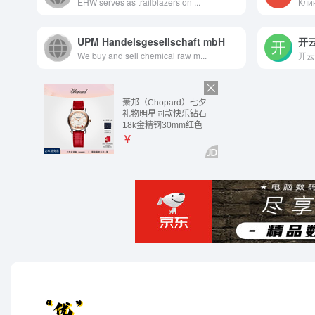
EHW serves as trailblazers on ...
UPM Handelsgesellschaft mbH
We buy and sell chemical raw m...