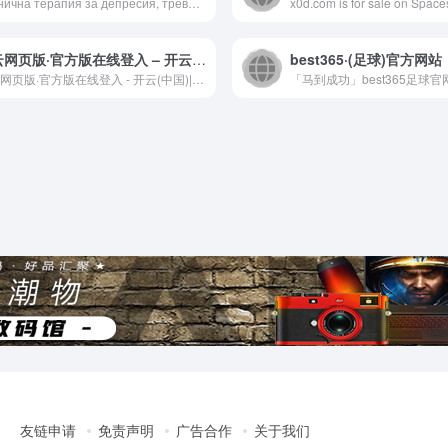
Клинична терапия за депресия, тревожност, безсъние и бърнаут в София. Персонализиран подход с AVE терапия и ЕЕГ оценка. Измерими резултати без странични ефекти. Запазете час.
x0d.com is for sale on Spaces
开云网页版·官方版在线登入 – 开云(中国)
best365·(足球)官方网站
开云网页版·官方版在线登入 - 开云(中国)|畅享全球体育赛事与数据服务 欢迎访问官方网站、娱乐平台、首页注册、最新官网、官网入口、APP下载链接、手机全站客户端 ，提供全面覆盖足球、篮球、电竞等项目的赛事资讯与数据内容， 支持 APP下载 与 网页使用 ，每日同步更新千场比赛，聚焦热门体育内容.
友链申请
免责声明
广告合作
关于我们