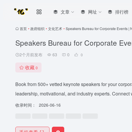
文章
网址
排行榜
首页
•
政府组织
•
文化艺术
•
Speakers Bureau for Corporate Events | 
Speakers Bureau for Corporate Eve
2个月前发布
63
0
0
收藏
0
Book from 500+ vetted keynote speakers for your corpor
leadership, motivational, and industry experts. Connect w
收录时间：
2026-06-16