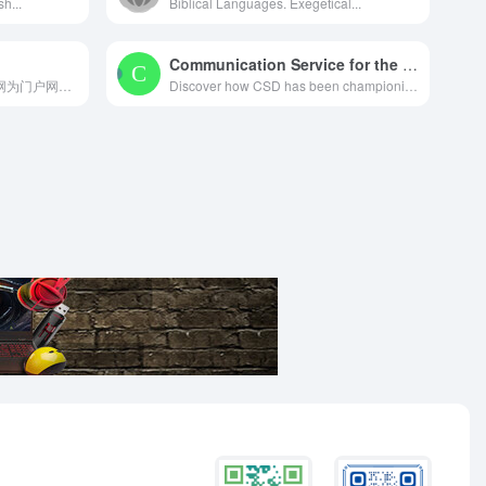
h...
Biblical Languages. Exegetical...
Communication Service for the Deaf | The Power of 360 Million Deaf People WorldwideVisit our FacebookVisit our InstagramVisit our TwitterVisit our LinkedInVisit our YouTube channelclosechevron-rightbarschevron-downarrow-leftarrow-rightlinkedinfacebookpinterestyoutubersstwitterinstagramfacebook-blankrss-blanklinkedin-blankpinterestyoutubetwitterinstagram
「马到成功」best365足球官网为门户网站的内容建设与发展...
Discover how CSD has been championing equitable communication and empowering Deaf and hearing people since 1975, and learn about our commitment to diversity and inclusion in the workplace and society.