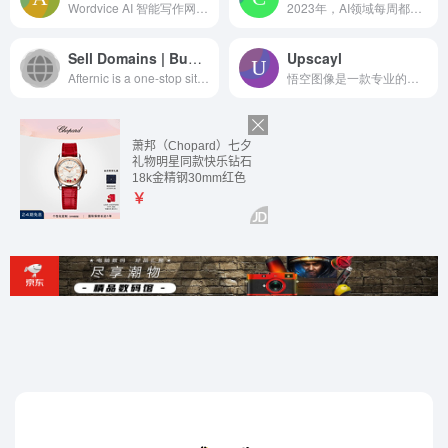
Wordvice AI 智能写作网站，具备免费语法检查和改写润色等多种辅助写作功能，起草学术论文、留学申请、商业文件时活用 AI 写作工具，提高效率和品质。
2023年，AI领域每周都会有大事件发生，每周都会有重要的技术或工具发布。
Sell Domains | Buy Domains | Park Domains – Afternic
Upscayl
Afternic is a one-stop site to...
悟空图像是一款专业的图像处理软件，支持十亿像素图片处理，拥有强大的图片处理功能矩阵同时兼容PSD格式。可在Windows、macOS、Linux、麒麟、统信、方德等多系统完美运行，致力打造拥有完整自主知识产权的中国版Photoshop。