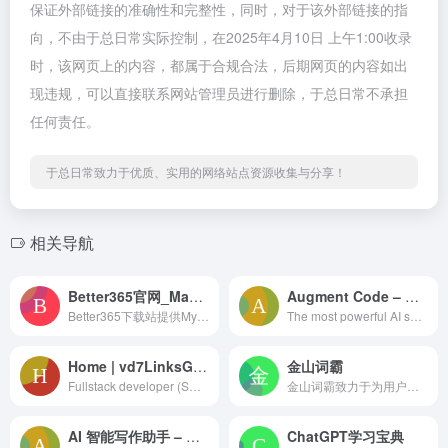
保证外部链接的准确性和完整性，同时，对于该外部链接的指
向，不由于总日常实际控制，在2025年4月10日 上午1:00收录
时，该网页上的内容，都属于合规合法，后期网页的内容如出
现违规，可以直接联系网站管理员进行删除，于总日常不承担
任何责任。
于总日常致力于优质、实用的网络站点资源收集与分享！
相关导航
Better365官网_Mac截图软件_Mac长截图软件_Mac滚动截图软件_Mac压缩软件_Mac解压软件_Mac输入法_Mac新建文件_Mac切换输入法
Augment Code – AI coding platform for real software.
Better365下载站提供MyZip,超级右键,iShot,自动切换输入法,蓝牙解锁,键指如飞等Mac截屏软件,Mac长截图软件,Mac滚动截图软件,Mac截屏软件，Mac滚动截图软件，Mac贴图软件，Mac压缩软件供广大用户安装下载。
The most powerful AI software development platform with the industry-leading context engine.
Home | vd7LinksGithubLinkedIn
金山词霸
Fullstack developer (SWE), alum from UC Berkeley in Electrical Engineering Computer Science (EECS).
金山词霸致力于为用户提供高效、精准的在线翻译服务，支持中、英、日、韩、德、法等177种语言在线翻译，涵盖即时免费的AI智能翻译、英语翻译、俄语翻译、日语翻译、韩语翻译、图片翻译、文档翻译、中英润色校对、续写扩写等功能。我们的爱词霸翻译器在线助力英文学习者高效翻译，提升写作能力。
AI 智能写作助手 – 免费在线写作工具 | Wordvice AI
ChatGPT学习宝典