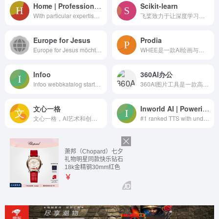
Home | Professional Computing Resources
Scikit-learn
With particular expertise in the fields of IT communications, operations optimization, and network management services, PCR provides lasting solutions to practical problems that affect modern businesses.
飞桨致力于让深度学习技术的创新与应用更简单。具有以下特点：同时支持动态图和静态图，兼顾灵活性和效率；精选应用效果最佳算法模型并提供官方支持；真正源于产业实践，提供业界最强的超大规模并行深度学习能力；推理引擎一体化设计，提供训练到多端推理的无缝对接；唯一提供系统化技术服务与支持的深度学习平台
Europe for Jesus
Prodia
Europe for Jesus möchte ein vo...
WHEE是一款AI绘画与图片生成器，提供一站式AI视觉创作服务。WHEE不仅会画也会修图，各种AI修图功能一应俱全。使用门槛低，用户只需用自然语言表述需求，就能轻松上手。在画廊中，用户可以欣赏并学习来自多领域创作者的精美作品，为创作提供丰富的灵感来源，进而促进二创和设计师间的交流与合作。
Infoo
360AI办公
Infoo webbkatalog startade redan 1993 under namnet SUNET-katalogen, då man på KTHNOC började samla länkar från svenska webbsajter. Registrera din webbplats i katalogen på Infoo.se!
360AI图片工具是一款高质量在线图片工具，使用简便，让小白也能轻松上手快速出图。网站的功能有：裁剪旋转、修改尺寸、画笔标记、图片压缩、图片格式转换、AI抠图、AI擦除、AI去字迹、AI去水印、图片提取文字、无损放大、AI 创作、涂鸦生成、魔法风格、图生图、AI 全景、自定义布局、文章配图、广告创意生成、AI证件照等！
文心一格
Inworld AI | Powering the Next Wave of Realtime AI Apps
文心一格，AI艺术和创意辅助平台，依托飞桨、文心大模型的技术创新推出的“AI作画”产品，可轻松驾驭多种风格，人人皆可“一语成画”
#1 ranked TTS with under 200ms latency, voice cloning, and 25x lower cost. Model-agnostic LLM orchestration with smart routing and sub-second latency.