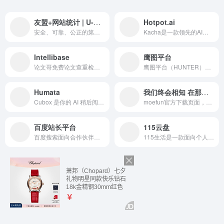
友盟+网站统计 | U-Web | 即安即用，实时统计网站流量数据
Hotpot.ai
安全、可靠、公正的第三方网站流量统计分析工具U-Web（原CNZZ站长统计），提供 实时统计流量趋势、来源分析、转化跟踪、页面热力图、访问流量等多种统计分析服务。
Kacha是一款领先的AI照片应用，提供AI写真生成器、AI照片风格化和AI自拍写真功能。使用我们的AI照片编辑和AI照片增强工具，让您的照片焕然一新。轻松创建独特的AI头像和惊艳的写真。立即体验Kacha，享受终极照片转换体验！
Intellibase
鹰图平台
论文哥免费论文查重检测，首款免费论文检测软件，为毕业生提供专业的论文查重，查重入口，查重软件，查重网站等一站式服务
鹰图平台（HUNTER）是奇安信全球鹰推出的一款全球互联网资产搜集平台，助力HW、未知资产发现、暴露面梳理、定位热点应用等场景。自主研发扫描引擎，全端口扫描，覆盖全球ipv4，7天更新国内资产，30天更新海外资产。类似产品：国内FOFA、QUAKE、ZOOMEYE；海外SHODAN、CENSYS、SPYSE
Humata
我们终会相知 在那悠远的苍穹
Cubox 是你的 AI 稍后阅读助手，让你的收藏读得懂、记得住、用得上。
moefun官方下载页面，这里是一个充满幻想与梦想的世界 快来与你喜爱的角色踏上这场奇幻冒险的旅程❤
百度站长平台
115云盘
百度搜索面向合作伙伴的官方平台，为开发者、内容创作者、站点管理者等伙伴，提供优化工具、数据、课程、Q&A等服务，助力资源进入搜索，同时提供搜索项目合作机会，让优质资源脱颖而出。
115生活是一款面向个人用户的云服务产品，连续15年为上亿用户提供海量信息化数据的安全存储服务，可实现多端同步与文件快速存取。同时提供智能管理、多维社交、生活服务等功能，是一款安全可靠、高效智能的数字化生活产品