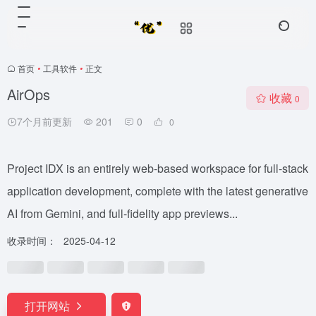
首页
•
工具软件
•
正文
AirOps
收藏
0
7个月前更新
201
0
0
Project IDX is an entirely web-based workspace for full-stack
application development, complete with the latest generative
AI from Gemini, and full-fidelity app previews...
收录时间：
2025-04-12
打开网站