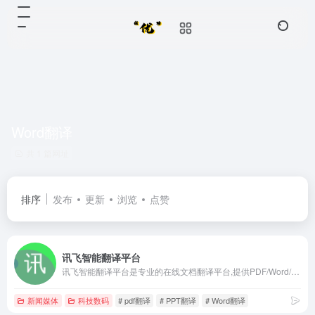
Word翻译
共 1 篇网址
排序
发布
更新
浏览
点赞
讯飞智能翻译平台
讯飞智能翻译平台是专业的在线文档翻译平台,提供PDF/Word/Excel/PPT文件翻译、图片识别翻译、在线翻译等服务,支持22种文档格式以及60多种语种和中文互译,译文结果高度还原原文样式排版。涵盖期刊论文、法律、金融、计算机、能源、体育、医疗等多个领域翻译，翻译更精准。
新闻媒体
科技数码
# pdf翻译
# PPT翻译
# Word翻译