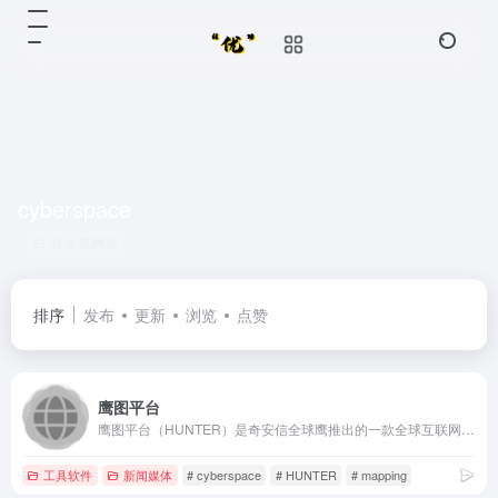
cyberspace
共 2 篇网址
排序
发布
更新
浏览
点赞
鹰图平台
鹰图平台（HUNTER）是奇安信全球鹰推出的一款全球互联网资产搜集平台，助力HW、未知资产发现、暴露面梳理、定位热点应用等场景。自主研发扫描引擎，全端口扫描，覆盖全球ipv4，7天更新国内资产，30天更新海外资产。类似产品：国内FOFA、QUAKE、ZOOMEYE；海外SHODAN、CENSYS、SPYSE
工具软件
新闻媒体
# cyberspace
# HUNTER
# mapping