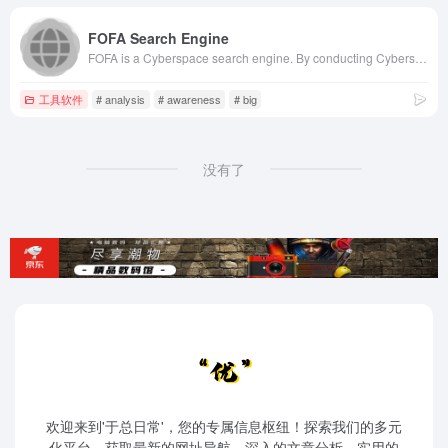
FOFA Search Engine
FOFA is a Cyberspace search engine. By conducting Cyberspace mapping, it can help researchers or enterprises quickly match network assets, such as vulnerability impact range analysis, application distribution statistics, and application popularity ranking statistics. FOFA is a powerful tool that can effectively improve cybersecurity and attack surface management.
工具软件
# analysis
# awareness
# big
没有了
欢迎来到'于总日常'，您的专属信息枢纽！探索我们的多元
化平台，获取最新的网址导航、深入的文章分析、实用的