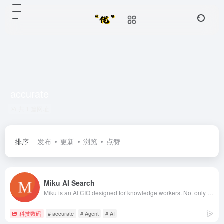
accurate
共 1 篇网址
排序
发布
更新
浏览
点赞
Miku AI Search
Miku is an AI CIO designed for knowledge workers. Not only can it obtain accurate results quickly, but it can also efficiently manage information content and help users complete various knowledge tasks.
科技数码
# accurate
# Agent
# AI