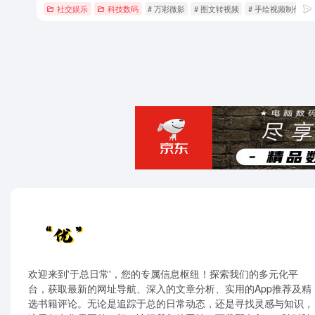
社交娱乐
科技数码
# 万彩微影
# 图文转视频
# 手绘视频制作
欢迎来到'于总日常'，您的专属信息枢纽！探索我们的多元化平
台，获取最新的网址导航、深入的文章分析、实用的App推荐及精
选书籍评论。无论是追踪于总的日常动态，还是寻找灵感与知识，