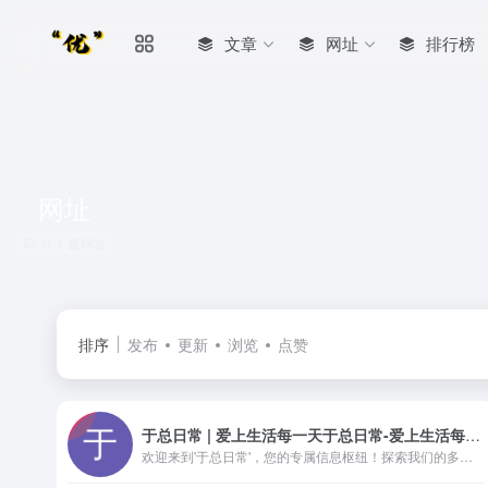
文章
网址
排行榜
网址
共 1 篇网址
排序
发布
更新
浏览
点赞
于总日常 | 爱上生活每一天于总日常-爱上生活每一天
欢迎来到'于总日常'，您的专属信息枢纽！探索我们的多元化平台，获取最新的网址导航、深入的文章分析、实用的App推荐及精选书籍评论。无论是追踪于总的日常动态，还是寻找灵感与知识，这里都有您需要的一切。访问我们的网站，下载配套App，随时随地享受便捷的信息服务。加入我们，一起开启学习与发现的新旅程！