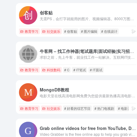
创客贴
无需PS，会打字就能用的图片、视频编辑器。8000万图片素材在线编辑，换图改字生成精美设计。自动抠图，高清背景，设计不求人，商用有版权
教育学习
社交娱乐
# 创客贴
# 图片编辑
# 在线设计
牛客网 – 找工作神器|笔试题库|面试经验|实习招聘内推，求职就业一站解决_牛客网
求职之前，先上牛客，就业找工作一站解决。互联网IT技术/产品...
教育学习
科技数码
# C
# IT笔试
# IT面试
MongoDB教程
电影天堂在线高清电影网免费为您提供最新热播高清电影、电视剧，日本动漫，热门韩剧，欧美电影大片**，每天更新好看的电视剧，最新综艺节目，明星信息与相关电影电视剧，电影天堂电影网同时提供电影电视剧演员表，角色等相关内容，电影天堂高清影院是影视爱好者们的电影家园！
教育学习
社交娱乐
# 好看的综艺节目
# 热门电视剧
# 电影天堂
Grab online videos for free from YouTube, Dailymotion, Vimeo etc.Grab online videos for free from YouTube, Dailymotion, Vimeo etc.
Video Grabber is the free online app to help you grab videos from all online video sites like vimeo, blip.tv, YouTube etc, you only need to copy and paste video URL address, the video will be grabbed automatically in FLV, MP4, WMV format.