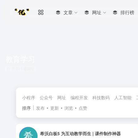
文章
网址
排行榜
教育学习
共 211 篇网址
小程序
公众号
网址
编程开发
科技数码
人工智能
排序
发布
更新
浏览
点赞
希沃白板5 为互动教学而生 | 课件制作神器