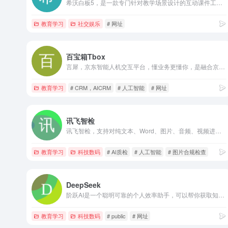
希沃白板5，是一款专门针对教学场景设计的互动课件工具，提供课件云同步、学科工具、思维导图、课堂活动、超级分类等多种备授课常用功能，只需简单的操作就能让您的知识点跃然呈现。
教育学习
社交娱乐
# 网址
百宝箱Tbox
言犀，京东智能人机交互平台，懂业务更懂你，是融合京东自身十年客户服务与营销的最佳实践以及自研全链路AI能力的服务数智化平台级产品。为政务、金融、零售、教育等行业领域提供以用户为中心的客户服务、营销、流程自动化的新一代智能化解决方案，助力客户实现服务数智化转型。
教育学习
# CRM，AICRM
# 人工智能
# 网址
讯飞智检
讯飞智检，支持对纯文本、Word、图片、音频、视频进行批量审查，实现文本校对，并有效识别涉政、违禁、色情、暴恐、辱骂、广告导流等风险内容，节省人工审核成本，提升数据安全性。
教育学习
科技数码
# AI质检
# 人工智能
# 图片合规检查
DeepSeek
阶跃AI是一个聪明可靠的个人效率助手，可以帮你获取知识、查询信息、学习语言、创意写作、编写代码，在工作、学习、生活等各种场景下帮你解决问题。阶跃AI，带你发现和理解世界~
教育学习
科技数码
# public
# 网址