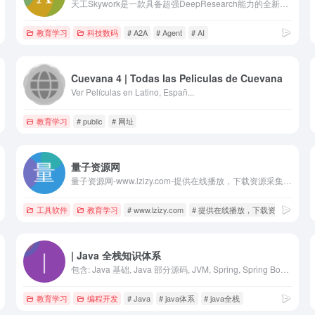
天工Skywork是一款具备超强DeepResearch能力的全新AI Office智能体，通过3个专家agent和1个通用agent，让AI深度研究，一键生成AI文档、AI PPT、AI表格，高效应对各类办公、学习场景；也支持网页html、图像、视频、有声书、绘本等多种形式的创意内容创作，激发无限灵感。 天工Skywork融合先进的多模态理解与深度检索分析技术，一问即得科研级、专业级、咨询级的高质量结果，帮助你摆脱繁琐事务，显著提升效率。 无论你是职场白领、科研人员、大学生、研究生，还是自媒体KOL，天工Skywork都将是你值得信赖的智能伙伴，助你专注思考、释放创造力。
教育学习
科技数码
# A2A
# Agent
# AI
Cuevana 4 | Todas las Peliculas de Cuevana
Ver Películas en Latino, Españ...
教育学习
# public
# 网址
量子资源网
量子资源网-www.lzizy.com-提供在线播放，下载资源采集，全网第一。
工具软件
教育学习
# www.lzizy.com
# 提供在线播放，下载资源采集，
| Java 全栈知识体系
包含: Java 基础, Java 部分源码, JVM, Spring, Spring Boot, Spring Cloud, 数据库原理, MySQL, ElasticSearch, MongoDB, Docker, k8s, CI&CD, Linux, DevOps, 分布式, 中间件, 开发工具, Git, IDE, 源码阅读，读书笔记, 开源项目...
教育学习
编程开发
# Java
# java体系
# java全栈