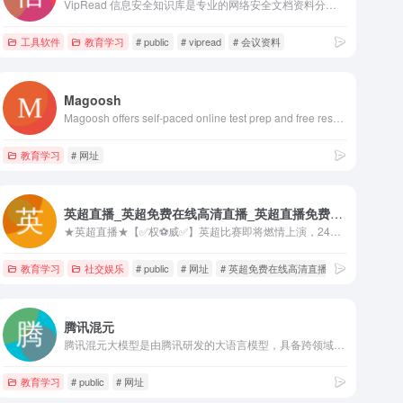
VipRead 信息安全知识库是专业的网络安全文档资料分享平台，提供等级保护、安全加固、会议资料、安全实验等丰富的信息安全文档下载服务 - 信息安全资料,等级保护资料,信息安全资料下载,信息安全实验资料,vipread,信息安全,安全文档,文档报告,文档分享,会议资料,安全加固
工具软件
教育学习
# public
# vipread
# 会议资料
Magoosh
Magoosh offers self-paced online test prep and free resources that's accessible, enjoyable, and effective
教育学习
# 网址
英超直播_英超免费在线高清直播_英超直播免费高清视频直播无插件-24直播网
★英超直播★【✅权⚽威✅】英超比赛即将燃情上演，24直播网为您提供一站式免费服务！英超直播平台，让您一键观看高清【英超直播】，身临其境感受球场风云。英超直播技术确保画面清晰稳定，加上英超直播的零成本优势，人人都能加入狂欢。24直播网的【英超直播】不止于直播，还包含录像回放，随时回味经典对决。无论通过哪种设备，英超直播都能满足您的需求，【英超直播】永不打烊。抓住机会，体验英超直播的无限魅力吧！
全网第一。
教育学习
# 网址
社交娱乐
# public
# 网址
# 英超免费在线高清直播
腾讯混元
腾讯混元大模型是由腾讯研发的大语言模型，具备跨领域知识和自然语言理解能力，实现基于人机自然语言对话的方式，理解用户指令并执行任务，帮助用户实现人获取信息，知识和灵感。
教育学习
# public
# 网址