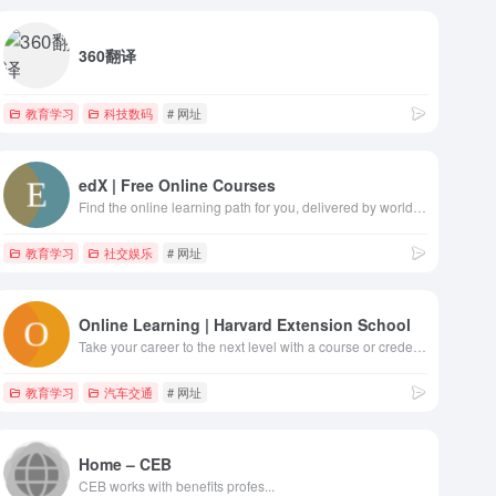
360翻译
教育学习
科技数码
# 网址
edX | Free Online Courses
Find the online learning path for you, delivered by world-class institutions like Harvard, Google, Amazon, and more.
教育学习
社交娱乐
# 网址
Online Learning | Harvard Extension School
Take your career to the next level with a course or credential from Harvard. Online courses, master's and bachelor's degrees, and certificates. Start today.
教育学习
汽车交通
# 网址
Home – CEB
CEB works with benefits profes...