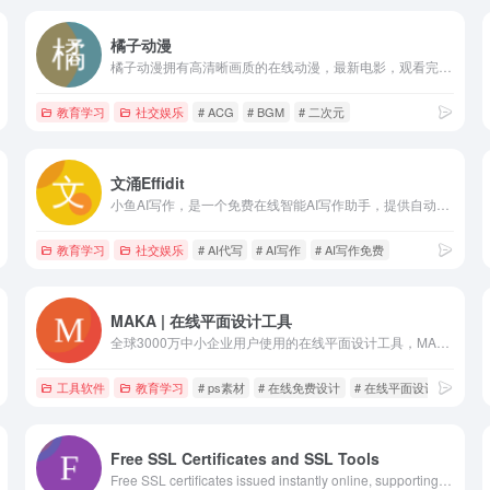
橘子动漫
橘子动漫拥有高清晰画质的在线动漫，最新电影，观看完全免费、高速播放、更新及时在线，我们致力为所有动漫迷们提供最好看的动漫
教育学习
社交娱乐
# ACG
# BGM
# 二次元
文涌Effidit
小鱼AI写作，是一个免费在线智能AI写作助手，提供自动AI写作、AI代写、AI帮写、AI生成高质量原创内容。拥有超过4000个智能写作模板，4.0高质量AI写作、AI改写、AI扩写、AI续写、AI润色。AI生成论文、职场办公、自媒体文章、影视解说文案、短视频脚本、小红书笔记生成、营销文章等生成。让写作更简单，让思想充分表达!
教育学习
社交娱乐
# AI代写
# AI写作
# AI写作免费
MAKA | 在线平面设计工具
全球3000万中小企业用户使用的在线平面设计工具，MAKA免费提供海量精美平面设计素材，快速在线PS，随时随地编辑设计模板，一键搞定设计，支持下载高清素材图片。
工具软件
教育学习
# ps素材
# 在线免费设计
# 在线平面设计工具
Free SSL Certificates and SSL Tools
Free SSL certificates issued instantly online, supporting ACME clients, SSL monitoring, quick validation and automated SSL renewal via ZeroSSL Bot or REST API.