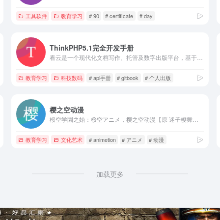
工具软件
教育学习
# 90
# certificate
# day
ThinkPHP5.1完全开发手册
看云是一个现代化文档写作、托管及数字出版平台，基于MarkDown语法和Git版本库管理，让你专注于知识创作，可以用于企业知识库、产品手册、项目文档和个人数字出版。
教育学习
科技数码
# api手册
# gitbook
# 个人出版
樱之空动漫
桜空学園之始：桜空アニメ，樱之空动漫【原 迷子樱舞】愿樱花四季于此欢乐长舞，域名skr.cc是sakura的缩写哟！本站有好看的动漫日剧以及歌曲，是一个不随大流、极具个人色彩、神秘又温馨的二次元圣地！
教育学习
文化艺术
# animetion
# アニメ
# 动漫
加载更多