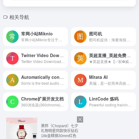
相关导航
常网小站Miknio
图司机
常网小站Miknio专注于收集互联网优质资源，分享国内外有趣好玩的PHP源码，移动源码，建站素材，WordPress主题插件，苹果CMS主题源码，系统工具,WHMCS模板
图司机提供：海量海报在线制作、邀请函、易拉宝、banner、gif动图、名片、公众号首图、在线PS等免费设计素材和模板，可在线一键搞定设计、印刷并能在线图片编辑、照片编辑。
Twitter Video Downloader Online
英超直播_英超免费在线高清直播_英超直播免费高清视频直播无插件-24直播网
Twitter Video Downloader Online, Download Twitter videos and save them directly from Twitter to your device for free without any software. TwDown is the best and easiest twitter video downloader.
★英超直播★【✅权⚽威✅】英超比赛即将燃情上演，24直播网为您提供一站式免费服务！英超直播平台，让您一键观看高清【英超直播】，身临其境感受球场风云。英超直播技术确保画面清晰稳定，加上英超直播的零成本优势，人人都能加入狂欢。24直播网的【英超直播】不止于直播，还包含录像回放，随时回味经典对决。无论通过哪种设备，英超直播都能满足您的需求，【英超直播】永不打烊。抓住机会，体验英超直播的无限魅力吧！
Automatically convert audio and video to text: Fast
Mitata AI
Sonix is the best audio and video transcription software online. Our industry-leading, speech-to-text algorithms will convert audio & video files to text in minutes. Sonix transcribes podcasts, interviews, speeches, and much more for creative people worldwide.
美编，是一款简单高效的新媒体运营工具，致力于提升新媒体运营与变现效率。美编拥有强大的微信编辑器，丰富精美的样式，多账号一键切换，图文导入，热点追踪、素材获取，数据分析等实用功能，同时还提供持久稳定的变现服务。
Chrome扩展开发文档
LintCode 炼码
360浏览器(360chrome)无缝融合双核引擎，最好用的双核浏览器！360浏览器采用了最快速的webkit内核及兼容性最好的IE内核。360浏览器简洁人性化的设计，更好用！360浏览器囊括超级拖放、鼠标手势等实用功能，大量扩展程序及皮肤任您使用！
Powerful coding training system. LintCode has the most interview problems covering Google, Facebook, Linkedin, Amazon, Microsoft and so on. We provide Chinese and English versions for coders around the world.