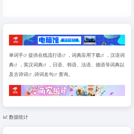
单词乎
提供在线
流行语
，
词典应用下载
，
汉语词
典
，
英汉词典
，日语、韩语、法语、德语等词典以
及
古诗词
,
诗词名句
查询。
数据统计