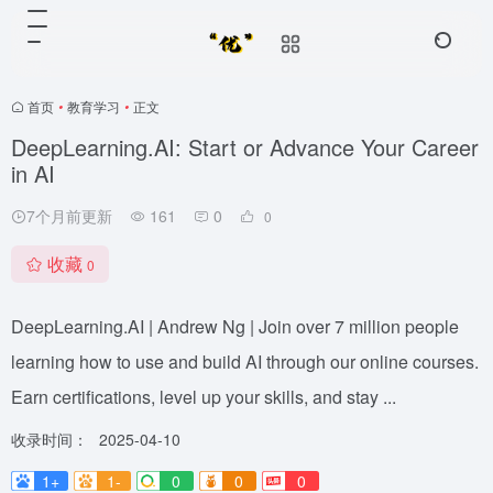
首页
•
教育学习
•
正文
DeepLearning.AI: Start or Advance Your Career
in AI
7个月前更新
161
0
0
收藏
0
DeepLearning.AI | Andrew Ng | Join over 7 million people
learning how to use and build AI through our online courses.
Earn certifications, level up your skills, and stay ...
收录时间：
2025-04-10
1+
1-
0
0
0