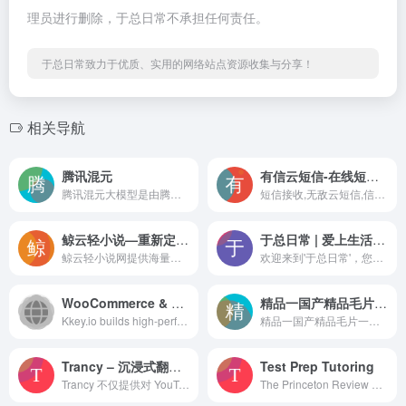
理员进行删除，于总日常不承担任何责任。
于总日常致力于优质、实用的网络站点资源收集与分享！
相关导航
腾讯混元
有信云短信-在线短信接收-Receive SMS
腾讯混元大模型是由腾讯研发的大语言模型，具备跨领域知识和自然语言理解能力，实现基于人机自然语言对话的方式，理解用户指令并执行任务，帮助用户实现人获取信息，知识和灵感。
短信接收,无敌云短信,信码通,有信云短信,超级云短信,本平台可以在线接收短信，接收短信验证码，显示迅速，比国外类似短信验证码接收更快捷。在线短信接收平台,免费验证码接收平台,虚拟手机号接收短信app,哪个短信平台比较好,代收手机短信验证码,虚拟手机号码接收短信,国外短信接收平台,手机短信验证码,手机验证码平台,接码平台,短信验证码,验证码平台,云验证码平台,短信验证码是多少,手机短信验证码接收系统,验证码短信平台,虚拟手机号验证码平台,手机收不到验证码,手机验证码接收软件,免费的临时手机号软件,手机获取验证码收费吗,虚拟手机验证码生成器,免费的临时手机号软件,网站验证码短信平台,接收手机验证码平台,发短信最便宜,手机收验证码服务,网站注册手机验证码，接码，接码平台，在线接码
鲸云轻小说—重新定义轻小说
于总日常 | 爱上生活每一天于总日常-爱上生活每一天
鲸云轻小说网提供海量原创轻小说,海量免费小说阅读,新人作家提供免费鲸云学院指导,国产轻小说,动漫小说,轻小说TXT下载,轻小说在线阅读,免费小说阅读,二次元小说,异世界小说,恋爱小说,古风轻小说,机战轻小说
欢迎来到'于总日常'，您的专属信息枢纽！探索我们的多元化平台，获取最新的网址导航、深入的文章分析、实用的App推荐及精选书籍评论。无论是追踪于总的日常动态，还是寻找灵感与知识，这里都有您需要的一切。访问我们的网站，下载配套App，随时随地享受便捷的信息服务。加入我们，一起开启学习与发现的新旅程！
WooCommerce & E-commerce Website Development | Free Plugins| Kkey.io
精品一国产精品毛片一二三区-圆产精品久久久久久久久久久-97夜夜澡人人爽人人免费-婷婷久久香蕉五月综合-国产精品无码一区二区三区-三级高清国产在线观看-亚洲精品专区一区二区三区-狠狠色丁香久久婷婷综合丁香
Kkey.io builds high-performanc...
精品一国产精品毛片一二三区-圆产精品久久久久久久久久久-97夜夜澡人人爽人人免费-婷婷久久香蕉五月综合-国产精品无码一区二区三区-三级高清国产在线观看-亚洲精品专区一区二区三区-狠狠色丁香久久婷婷综合丁香-aaa午夜级特黄日本大片-国产无码日韩无码另类人兽日韩av
Trancy – 沉浸式翻译 & YouTube AI 双语字幕 & 语言学习助手
Test Prep Tutoring
Trancy 不仅提供对 YouTube, Netflix, Udemy, Disney+, TED, edX, Kehan, Coursera 等平台的双语字幕支持，还能实现对普通网页的 AI 划词/划句翻译、全文沉浸式翻译等功能，真正的语言学习全能助手。
The Princeton Review offers online test preparation for SAT, ACT and graduate school entrance exams. Enroll in our test prep courses today.