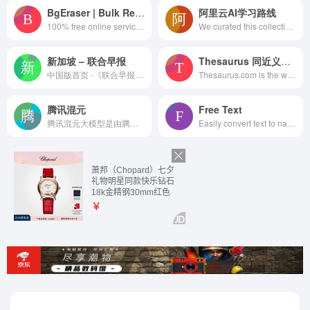
BgEraser | Bulk Remove Background from Images Online Free
阿里云AI学习路线
100% free online services to remove background from images in batch, replace background color in one single click, and download images in zip file.
We curated this collection for anyone who’s interested in learning about machine learning and artificial intelligence (AI). Whether you’re new to these two fields or looking to advance your knowledge, Coursera has a course that can fit your learning goals. Through this collection, you can pick up skills in introductory and advanced Machine Learning, with several relevant applications and tools like Python, Google Cloud Platform, and TensorFlow. You’ll learn about trending topics like text mining, natural language processing, deep learning, neural networks, clustering, and classification, any or all of which you can use to solve real-world problems in your everyday work as a data scientist, machine learning engineer, software engineer, or simply as a student who is transitioning into these fields.
新加坡 – 联合早报
Thesaurus 同近义词典
中国版首页 -《联合早报》是全球华文用户信任的媒体，每天即时为你提供新加坡、中国、亚洲与全球新闻与评论。掌握全球趋势，尽在联合早报网。
Thesaurus.com is the world’s largest and most trusted online thesaurus for 25+ years. Join millions of people and grow your mastery of the English language.
腾讯混元
Free Text
腾讯混元大模型是由腾讯研发的大语言模型，具备跨领域知识和自然语言理解能力，实现基于人机自然语言对话的方式，理解用户指令并执行任务，帮助用户实现人获取信息，知识和灵感。
Easily convert text to natural US English voice and 50+ languages/accents for free. Listen online or download as MP3.