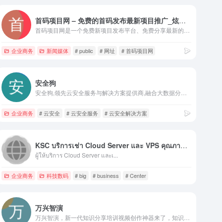
首码项目网 – 免费的首码发布最新项目推广_炫星网上创业赚钱小项目发布平台
首码项目网是一个免费新项目发布平台、免费分享最新的网络创业商机，网上创业赚钱小项目，一手的薅羊毛线报资讯，第一时间掌握最新的福利活动。
企业商务
新闻媒体
# public
# 网址
# 首码项目网
安全狗
安全狗,领先云安全服务与解决方案提供商,融合大数据分析、可视化、态势感知、威胁情报分析技术，为客户提供一站式云安全产品、服务和解决方案,实现服务器、网站及业务的安全稳定运行。
企业商务
# 云安全
# 云安全服务
# 云安全解决方案
KSC บริการเช่า Cloud Server และ VPS คุณภาพสูง บริการครบวงจร
ผู้ให้บริการ Cloud Server และเ...
企业商务
科技数码
# big
# business
# Center
万兴智演
万兴智演，新一代知识分享培训视频创作神器来了，知识内容视频博主、产品视频营销团队、企业培训人力部门等