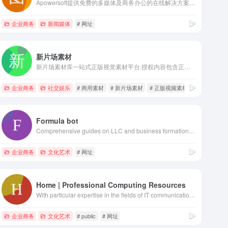
Apowersoft提供免费的多媒体及商务办公的在线解决方案，帮助广大用户进行音视频的录制，转换，编辑以及多媒体文件在电脑，网络和移动设备之间的传输。
企业商务
新闻媒体
# 网址
新片场素材
新片场素材库一站式正版视觉素材平台.授权内容包含正版音乐素材,正版视频素材及正版图片素材等可商用素材和版权素材,为数千家企业提供版权素材解决方案。
企业商务
社交娱乐
# 商用素材
# 新片场素材
# 正版视频素材
Formula bot
Comprehensive guides on LLC and business formation and management essentials with LLCBuddy - your business formation & management partner.
企业商务
文化艺术
# 网址
Home | Professional Computing Resources
With particular expertise in the fields of IT communications, operations optimization, and network management services, PCR provides lasting solutions to practical problems that affect modern businesses.
接口服务
企业商务
文化艺术
# public
# 网址