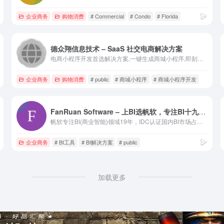
企业商务
购物消费
# Commercial
# Condo
# Florida
德众翔信息技术 – SaaS 社交电商解决方案
电商小程序开发首选解决方案,一键生成商城小程序,即刻拥有自己...
企业商务
购物消费
# public
# 商城小程序
# 商城小程序开发
FanRuan Software – 上BI选帆软，专注BI十九年帆软 – 上BI选帆软，专注BI十九年
帆软专注BI(商业智能)领域19年，IDC认证国内BI市场占有率第一，超36000家大中型企业选择，社区注册用户数超307万人。
企业商务
# BI工具
# BI解决方案
# public
加载更多