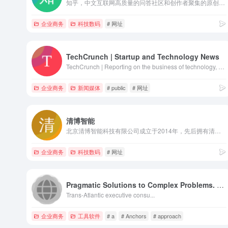
知乎，中文互联网高质量的问答社区和创作者聚集的原创内容平台，于 2011 年 1 月正式上线，以「让人们更好的分享知识、经验和见解，找到自己的解答」为品牌使命。知乎凭借认真、专业、友善的社区氛围、独特的产品机制以及结构化和易获得的优质内容，聚集了中文互联网科技、商业、影视、时尚、文化等领域最具创造力的人群，已成为综合性、全品类、在诸多领域具有关键影响力的知识分享社区和创作者聚集的原创内容平台，建立起了以社区驱动的内容变现商业模式。
企业商务
科技数码
# 网址
TechCrunch | Startup and Technology News
TechCrunch | Reporting on the business of technology, startups, venture capital funding, and Silicon Valley
企业商务
新闻媒体
# public
# 网址
清博智能
北京清博智能科技有限公司成立于2014年，先后拥有清博指数、清博舆情、新媒体管理平台、元娲虚拟人、先问大模型五大产品，并提供舆情分析报告、新媒体管理、虚拟人、大模型定制、品牌营销、元宇宙六大优质服务，通过将AI技术赋予感知、分析和决策的能力，从而为客户提供更智能、更高效、更优质的服务。
企业商务
科技数码
# 网址
Pragmatic Solutions to Complex Problems. Experience, confidence and pragmatism.
Trans-Atlantic executive consu...
企业商务
工具软件
# a
# Anchors
# approach