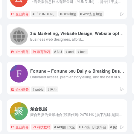
上海云盾信息技术有限公司（YUNDUN），是专注于提供新一代安全产品和服务的创新创业企业。以纵深安全加速，护航数字业务的产品服务理念，替身和隐身的攻防思想，运用大数据、AI、零信任技术架构和健壮的全球网络资源，一站式解决数字业务的应用漏洞、黑客渗透、爬虫Bot、DDoS等安全威胁，满足合规要求，提高用户体验。
企业商务
# 「YUNDUN」
# CDN加速
# Web安全加速
3iu Marketing, Website Design, Website optimization, website marketing, google ranking, trafic ranking, domain sale, domain traffic, web hosting – Website Under Construction
Business web designers, afford...
企业商务
教育学习
# 3IU
# and
# best
Fortune – Fortune 500 Daily & Breaking Business News | Fortune
Unrivaled access, premier storytelling, and the best of business since 1930.
企业商务
# public
# 网址
聚合数据
聚合数据为天聚地合(股票代码: 2479.HK )旗下品牌,是国内领先的综合数据服务平台,以严选安全数据源为核心优势,为互联网企业提供短信服务,身份核验,银行卡核验,企业信息核验等热门API数据接口。天聚地合(苏州)科技有限公司作为AI数据服务商,致力于通过隐私计算,区块链,AI大模型等数据技术,为企业和政府机构提供AI数据及政务AI解决方案,为数字经济发展注入新动能。
企业商务
科技数码
# API接口大全
# API接口开放平台
# 免费API数据