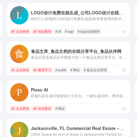
LOGO设计免费在线生成_公司LOGO设计在线制作神器 – 标智客
800万人使用的LOGO设计免费生成器!标智客使用AI技术为品牌在线生成logo设计,智能化生成公司logo设计,商标设计,标志设计及企业VI设计. 标智客可在1分钟生成个性化logo设计和品牌设计,源文件可下载!
企业商务
科技数码
# AI
# logo
# logo在线制作
食品文库_食品文档的在线分享平台_食品伙伴网
食品文库是食品伙伴网旗下的一个食品文档分享平台。在这个平台上您可以和大家共同分享doc、ppt、xls、pdf、txt等各种可在线预览的文档。
高清图片
# 网址
企业商务
教育学习
# public
# 网址
# 食品企业管理
Pixso AI
匠紫AI是生成式智能设计工作台，一键生成30秒，降本提效80%+。面向中小微商家和品牌企业，采用订阅和定制模式。具体功能有AI商品主图、AI商品海报、AI图片翻译、AI文生图、AI banner、AI快闪设计、AI抠图、AI主题海报等。
企业商务
科技数码
# 网址
Jacksonville, FL Commercial Real Estate – Office For Lease – Office For Rent | Jax1
Office Space for rent or lease in Jacksonville Florida for small business.