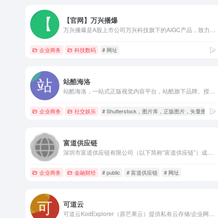
【官网】万兴播爆
万兴播爆是A股上市公司万兴科技旗下的AIGC产品，致力于提供AI数字人定制、IP人设定位、声像复刻、话题推荐、文案生成、智能混剪的一站式IP营销解决方案。
企业商务
科技数码
# 网址
站酷海洛
站酷海洛，一站式正版视觉内容平台，站酷旗下品牌。授权内容包含图片、视频、音乐、字体等，作为全球正版商业图库Shutterstock独家战略合作伙伴，站酷海洛已先后为阿里巴巴、京东、亚马逊、小米、联想、奥美、百度、360、招商银行等数万家企业级客户提供安全、高效、优质的视觉创意解决方案。
企业商务
社交娱乐
# Shutterstock，图片库，正版图片，矢量图库
富道供应链
深圳市富道供应链有限公司（以下简称“富道供应链”）成立于20...
企业商务
金融财经
# public
# 富道供应链
# 网址
可道云
可道云KodExplorer（原芒果云）提供私有云存储/企业网盘/企业云盘和在线文档管理解决方案，助力企业实现办公协作、Office在线编辑、安全存储访问和组织权限控制。