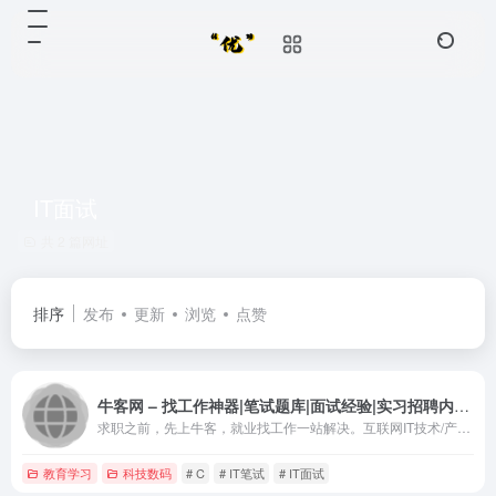
IT面试
共 2 篇网址
排序
发布
更新
浏览
点赞
牛客网 – 找工作神器|笔试题库|面试经验|实习招聘内推，求职就业一站解决_牛客网
求职之前，先上牛客，就业找工作一站解决。互联网IT技术/产品...
教育学习
科技数码
# C
# IT笔试
# IT面试