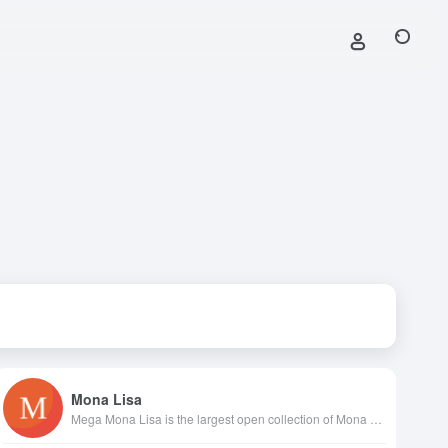
Mona Lisa
Mega Mona Lisa is the largest open collection of Mona Lisa pictures, where you can explore hundreds of Mona Lisa parodies, improvements, collages or just funny pictures related to Mona Lisa. Everyone can contribute to the collection, or just vote for the best picture. Leonardo da Vinci would certainly be excited.