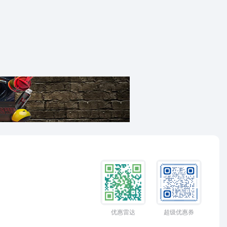
优惠雷达
超级优惠券