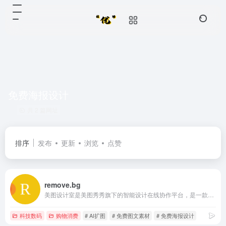
免费海报设计
共 2 篇网址
排序
发布
更新
浏览
点赞
remove.bg
美图设计室是美图秀秀旗下的智能设计在线协作平台，是一款平面设计工具、在线平面设计软件及AI设计工具,提供海量海报模板,跨境电商模板,跨境电商banner,跨境电商主图,邀请函,公告通知,喜报,logo等免费设计素材和模板，可在线智能生成海报,一键换色,一键换装,一键去水印,AI扩图,ai海报生成,ai文案,美图ai ppt,AI商品图,画质修复,抠图拼图，3秒完成专业设计！
科技数码
购物消费
# AI扩图
# 免费图文素材
# 免费海报设计