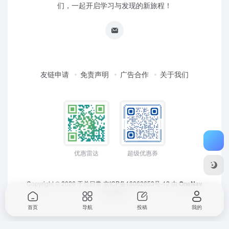
们，一起开启学习与发现的新旅程！
友链申请
免责声明
广告合作
关于我们
优惠雷达
超级优惠券
Copyright © 2026
于总日常
京ICP备18062653号-12
由
OneNav
强力驱动
首页
导航
投稿
我的