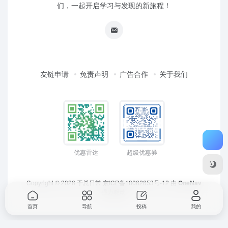
们，一起开启学习与发现的新旅程！
友链申请
免责声明
广告合作
关于我们
优惠雷达
超级优惠券
Copyright © 2026
于总日常
京ICP备18062653号-12
由
OneNav
强力驱动
首页
导航
投稿
我的