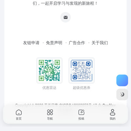
们，一起开启学习与发现的新旅程！
友链申请
免责声明
广告合作
关于我们
优惠雷达
超级优惠券
Copyright © 2026
于总日常
京ICP备18062653号-12
由
OneNav
强力驱动
首页
导航
投稿
我的