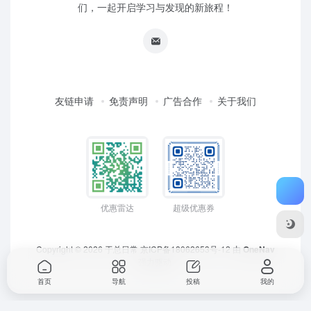
们，一起开启学习与发现的新旅程！
友链申请
免责声明
广告合作
关于我们
优惠雷达
超级优惠券
Copyright © 2026
于总日常
京ICP备18062653号-12
由
OneNav
强力驱动
首页
导航
投稿
我的