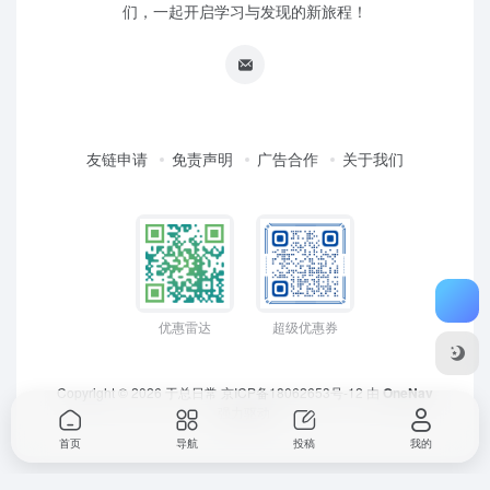
们，一起开启学习与发现的新旅程！
友链申请
免责声明
广告合作
关于我们
优惠雷达
超级优惠券
Copyright © 2026
于总日常
京ICP备18062653号-12
由
OneNav
强力驱动
首页
导航
投稿
我的