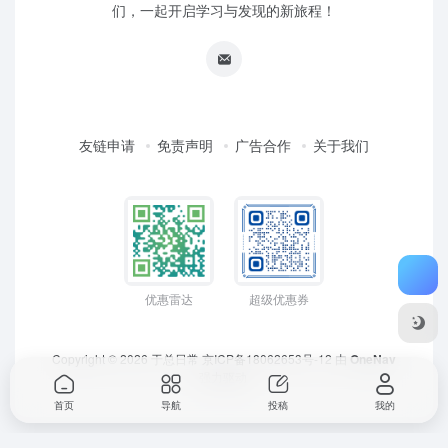
们，一起开启学习与发现的新旅程！
友链申请
免责声明
广告合作
关于我们
优惠雷达
超级优惠券
Copyright © 2026
于总日常
京ICP备18062653号-12
由
OneNav
强力驱动
首页
导航
投稿
我的