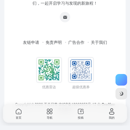
们，一起开启学习与发现的新旅程！
友链申请
免责声明
广告合作
关于我们
优惠雷达
超级优惠券
Copyright © 2026
于总日常
京ICP备18062653号-12
由
OneNav
强力驱动
首页
导航
投稿
我的